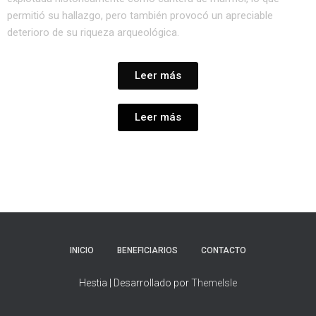
Ó
N
permitió su hallazgo, pero también provocó un apreciable
deterioro de su riqueza arqueológica.
Leer más
Leer más
INICIO
BENEFICIARIOS
CONTACTO
Hestia | Desarrollado por
ThemeIsle