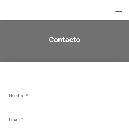
C
A
M
B
I
Contacto
A
R
M
O
D
O
D
E
N
A
Nombre
*
V
E
G
A
C
Email
*
I