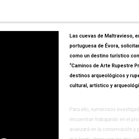
Las cuevas de Maltravieso, en
portuguesa de Évora, solicit
como un destino turístico com
“Caminos de Arte Rupestre Pr
destinos arqueológicos y rupe
cultural, artístico y arqueológ
Para ello, numerosos investig
encuentran trabajando en el proy
avanzará en la conservación y pr