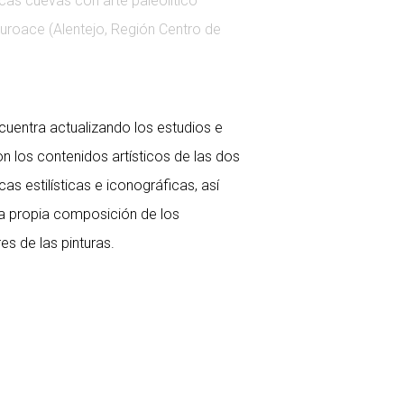
cas cuevas con arte paleolítico
a Euroace (Alentejo, Región Centro de
cuentra actualizando los estudios e
n los contenidos artísticos de las dos
cas estilísticas e iconográficas, así
a propia composición de los
s de las pinturas.