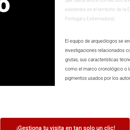
o
que hasta ahora son las dos úni
existentes en el territorio de l
Portugal y Extremadura).
El equipo de arqueólogos se en
investigaciones relacionados co
grutas, sus características técni
como el marco cronológico o l
pigmentos usados por los autore
¡Gestiona tu visita en tan solo un clic!