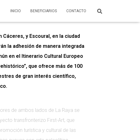
INICIO
BENEFICIARIOS
CONTACTO
 Cáceres, y Escoural, en la ciudad
arán la adhesión de manera integrada
ún en el Itinerario Cultural Europeo
ehistórico”, que ofrece más de 100
stres de gran interés científico,
ico.
adores de ambos lados de La Raya se
ecto transfronterizo First-Art, que
omoción turística y cultural de las